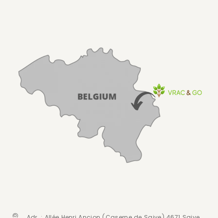
Adr. : Allée Henri Ancion (Caserne de Saive) 4671 Saive